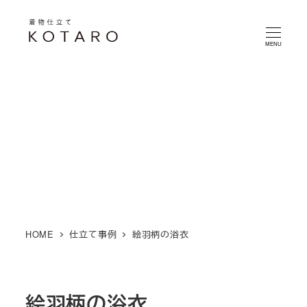
メ
イ
MENU
ン
コ
ン
テ
ン
ツ
へ
移
動
HOME
仕立て事例
絵羽柄の浴衣
絵羽柄の浴衣