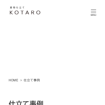
メ
イ
MENU
ン
コ
ン
テ
ン
ツ
へ
移
動
HOME
仕立て事例
仕立て事例