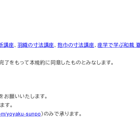
断講座
、
羽織の寸法講座
、
抱巾の寸法講座
、
座学で学ぶ和裁 
完了をもって本規約に同意したものとみなします。
をお願いいたします。
ます。
com/yoyaku-sunpo
）のみで承ります。