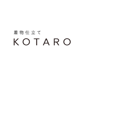
メ
イ
ン
コ
ン
テ
ン
ツ
へ
移
動