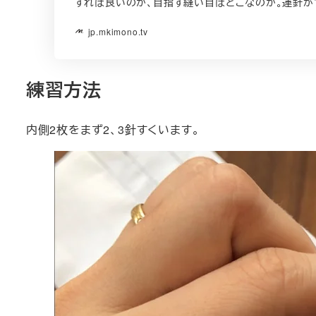
すれば良いのか、目指す縫い目はどこなのか。運針が
jp.mkimono.tv
練習方法
内側2枚をまず2、3針すくいます。