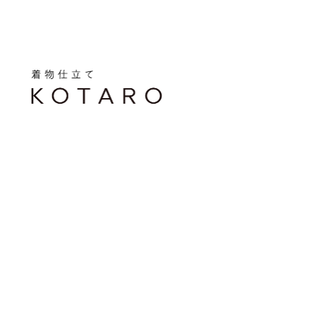
メ
イ
ン
コ
ン
テ
ン
ツ
へ
移
動